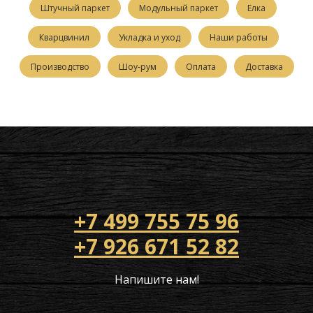
Штучный паркет
Модульный паркет
Елка
Кварцвинил
Укладка и уход
Наши работы
Производство
Шоу-рум
Оплата
Доставка
+7 499 755 75 96
+7 926 671 52 82
Напишите нам!