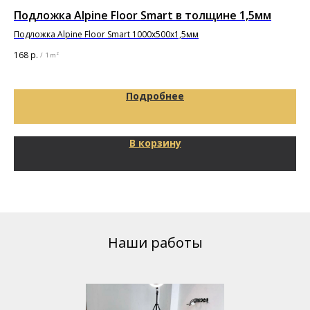
Подложка Alpine Floor Smart в толщине 1,5мм
По
то
Подложка Alpine Floor Smart 1000х500х1,5мм
Под
168
р.
/
1 m²
29
Подробнее
В корзину
Наши работы