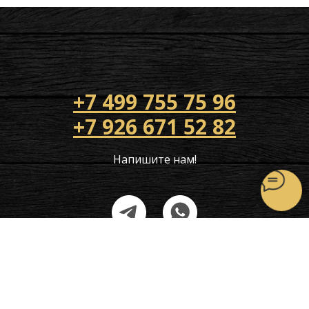
+7 499 755 75 96
+7 926 671 52 82
Напишите нам!
poldapol@yandex.ru
Наш адрес: г Королев мкр Первомайский ул Советская д 42А
Политика конфиденциальности