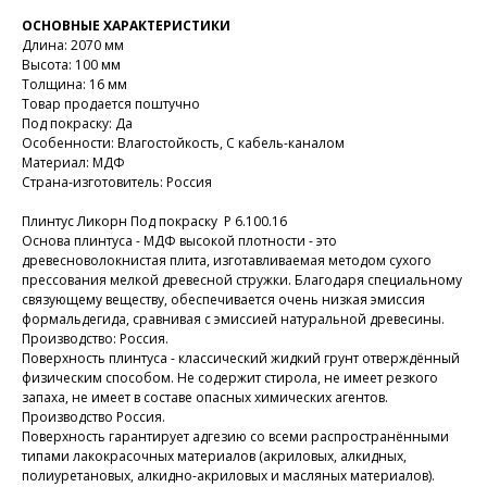
ОСНОВНЫЕ ХАРАКТЕРИСТИКИ
Длина: 2070 мм
Высота: 100 мм
Толщина: 16 мм
Товар продается поштучно
Под покраску: Да
Особенности: Влагостойкость, С кабель-каналом
Материал: МДФ
Страна-изготовитель: Россия
Плинтус Ликорн Под покраску Р 6.100.16
Основа плинтуса - МДФ высокой плотности - это
древесноволокнистая плита, изготавливаемая методом сухого
прессования мелкой древесной стружки. Благодаря специальному
связующему веществу, обеспечивается очень низкая эмиссия
формальдегида, сравнивая с эмиссией натуральной древесины.
Производство: Россия.
Поверхность плинтуса - классический жидкий грунт отверждённый
физическим способом. Не содержит стирола, не имеет резкого
запаха, не имеет в составе опасных химических агентов.
Производство Россия.
Поверхность гарантирует адгезию со всеми распространёнными
типами лакокрасочных материалов (акриловых, алкидных,
полиуретановых, алкидно-акриловых и масляных материалов).