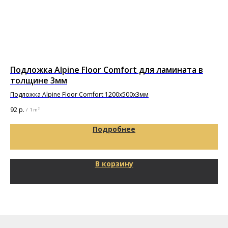
Подложка Alpine Floor Comfort для ламината в
По
толщине 3мм
Под
Подложка Alpine Floor Comfort 1200х500х3мм
65
92
р.
/
1 m²
Подробнее
В корзину