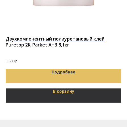
Двухкомпонентный полиуретановый клей
По
Puretop 2K-Parket A+B 8,1кг
(5
5 800
р.
5 6
Подробнее
В корзину