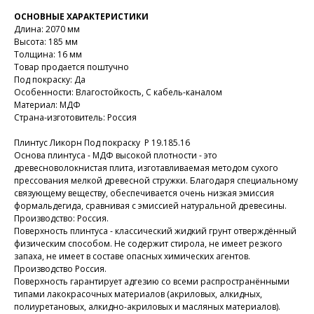
ОСНОВНЫЕ ХАРАКТЕРИСТИКИ
Длина: 2070 мм
Высота: 185 мм
Толщина: 16 мм
Товар продается поштучно
Под покраску: Да
Особенности: Влагостойкость, С кабель-каналом
Материал: МДФ
Страна-изготовитель: Россия
Плинтус Ликорн Под покраску Р 19.185.16
Основа плинтуса - МДФ высокой плотности - это
древесноволокнистая плита, изготавливаемая методом сухого
прессования мелкой древесной стружки. Благодаря специальному
связующему веществу, обеспечивается очень низкая эмиссия
формальдегида, сравнивая с эмиссией натуральной древесины.
Производство: Россия.
Поверхность плинтуса - классический жидкий грунт отверждённый
физическим способом. Не содержит стирола, не имеет резкого
запаха, не имеет в составе опасных химических агентов.
Производство Россия.
Поверхность гарантирует адгезию со всеми распространёнными
типами лакокрасочных материалов (акриловых, алкидных,
полиуретановых, алкидно-акриловых и масляных материалов).