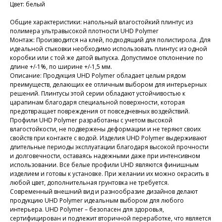
Цвет: белый
Общие характеристики: напольный влагостойкий плинтус из
полимера ультравысокой плотности UHD Polymer
Монтаж: Производится на клей, подходящий для полистирола. Для
идеальной стыковки необходимо использовать плинтус из одной
коробки или с той же датой выпуска. Допустимое отклонение по
длине +/-1%, по ширине +/-1,5 мм.
Описание: Продукция UHD Polymer обладает целым рядом
преимуществ, делающих ее отличным выбором для интерьерных
решений. Плинтусы этой серии обладают устойчивостью к
царапинам благодаря специальной поверхности, которая
предотвращает повреждения от повседневных воздействий.
Профили UHD Polymer разработаны с учетом высокой
влагостойкости, не подвержены деформации и не теряют своих
свойств при контакте с водой. Изделия UHD Polymer выдерживают
длительные периоды эксплуатации благодаря высокой прочности
и долговечности, оставаясь надежными даже при интенсивном
использовании. Все белые профили UHD являются финишным
изделием и готовы к установке. При желании их можно окрасить в
любой цвет, дополнительная грунтовка не требуется.
Современный внешний вид и разнообразие дизайнов делают
продукцию UHD Polymer идеальным выбором для любого
интерьера. UHD Polymer – безопасен для здоровья,
сертифицирован и подлежит вторичной переработке, что является