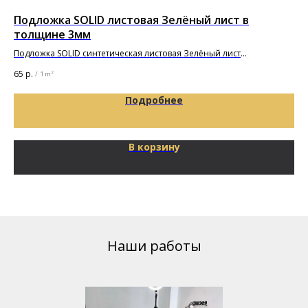
Подложка SOLID листовая Зелёный лист в
По
толщине 3мм
(5
Подложка SOLID синтетическая листовая Зелёный лист
5 6
1000х500х3мм
65
р.
/
1 m²
Подробнее
В корзину
Наши работы