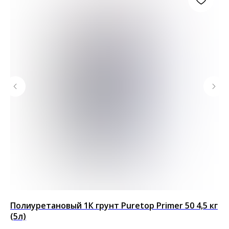
Полиуретановый 1К грунт Puretop Primer 50 4,5 кг
По
(5л)
т