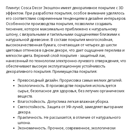
Плинтус Cosca Decor Экошпон имеет декоративное покрытие c 3D
эффектом. При разработке покрытия, особое внимание уделялось
его соответствию современным тенденциям в дизайне интерьеров.
Особенности производства покрытия, позволили создавать
тиснение, которое максимально приближено к натуральному
шпону, с визуальными и тактильными ощущениями близкими к
натуральной древесине. В составе покрытия многослойная,
высококачественная бумага, сочетающая от четырех до шести
цветовых оттенков в одном декоре, что дает ощущение перелива и
мягкости цвета. Верхний слой покрытия - защитный лак,
нанесенный по технологии электронно-лучевого отверждения, что
обеспечивают высокую эксплуатационную устойчивость
декоративного покрытия. Преимущества покрытия:
Превосходный дизайн. Прорисовка самых мелких деталей.
Экологичность. В производстве покрытия используется
сырье, безопасное для здоровья, без летучих органических
веществ.
Влагостойкость. Допустима легкая влажная уборка.
Светостойкость. Защита от УФ-лучей, замедляет выгорание
декора.
Практичность. Не рассыхается, в отличие от натурального
шпона.
Экономичность. Прочное, современное, экологически