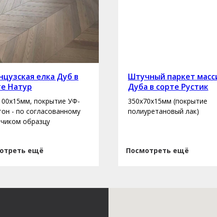
цузская елка Дуб в
Штучный паркет масс
те Натур
Дуба в сорте Рустик
100х15мм, покрытие УФ-
350х70х15мм (покрытие
 тон - по согласованному
полиуретановый лак)
зчиком образцу
отреть ещё
Посмотреть ещё