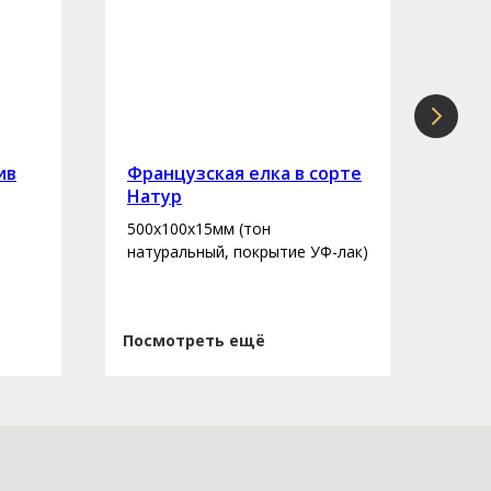
ив
Французская елка в сорте
Инж
Натур
сор
500х100х15мм (тон
400-
натуральный, покрытие УФ-лак)
нату
Посмотреть ещё
Пос