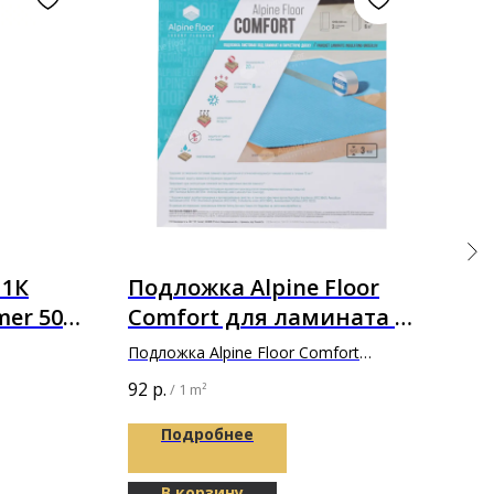
 1К
Подложка Alpine Floor
Дв
mer 50
Comfort для ламината в
по
толщине 3мм
Pur
Подложка Alpine Floor Comfort
10,
1200х500х3мм
92
р.
7 20
/
1 m²
Подробнее
В корзину