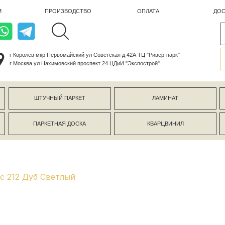
ПРОИЗВОДСТВО
ОПЛАТА
ДОСТАВКА
лев мкр Первомайский ул Советская д 42А ТЦ "Ривер-парк"
ва ул Нахимовский проспект 24 ЦДиИ "Экспострой"
ШТУЧНЫЙ ПАРКЕТ
ЛАМИНАТ
КЕРАМОГР
ПАРКЕТНАЯ ДОСКА
КВАРЦВИНИЛ
СТЕНОВЫЕ 
ic 212 Дуб Светлый