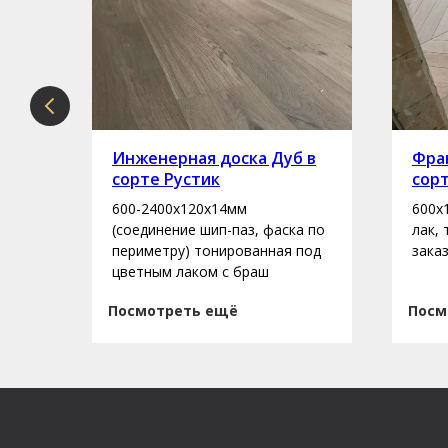
рте
Инженерная доска Дуб в
Фран
сорте Рустик
сор
600-2400х120х14мм
600х
асло
(соединение шип-паз, фаска по
лак,
периметру) тонированная под
зака
цветным лаком с браш
Посмотреть ещё
Посм