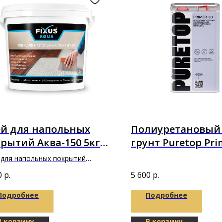
ей для напольных
Полиуретановый
рытий Аква-150 5кг
грунт Puretop Pri
ксус"
4,5 кг (5л)
 для напольных покрытий
150 5кг "Фиксус"
0
р.
5 600
р.
Подробнее
Подробнее
В корзину
В корзину