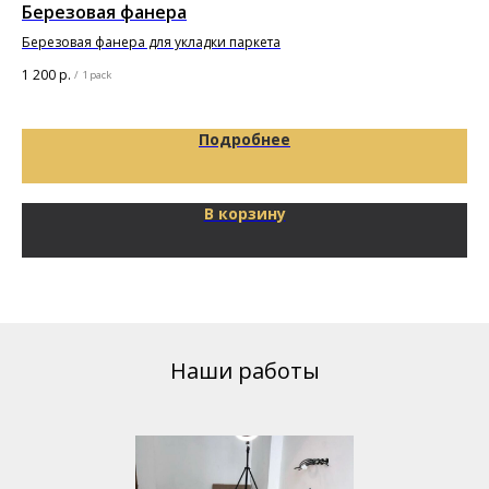
Березовая фанера
Дв
Pr
Березовая фанера для укладки паркета
1 200
р.
/
1 pack
5 9
Подробнее
В корзину
Наши работы