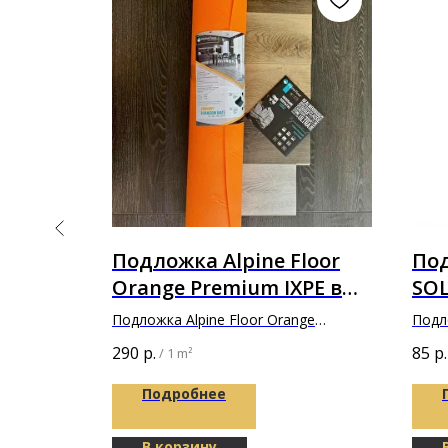
ей
Подложка Alpine Floor
По
5.00 л
Orange Premium IXPE в
SO
толщине 1,5мм
зам
Подложка Alpine Floor Orange
Подл
WPC
Premium IXPE 10000х1000х1,5мм
зелен
290
р.
85
р.
/
1 m²
1,
Подробнее
В корзину