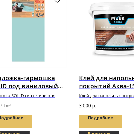
дложка-гармошка
Клей для наполь
LID под виниловый
покрытий Аква-15
ковой ламинат (SPC,
"Фиксус"
ожка SOLID синтетическая
Клей для напольных покр
, LVT) в толщине
ая 10м х 1,05м х 1,5мм
Аква-150 5кг "Фиксус"
3 000
р.
/
1 m²
5мм
Подробнее
Подробнее
В корзину
В корзину