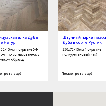
цузская елка Дуб в
Штучный паркет масс
те Натур
Дуба в сорте Рустик
100х15мм, покрытие УФ-
350х70х15мм (покрытие
 тон - по согласованному
полиуретановый лак)
зчиком образцу
отреть ещё
Посмотреть ещё