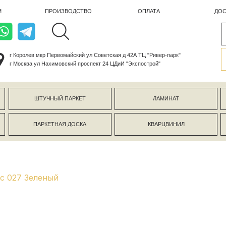
ПРОИЗВОДСТВО
ОПЛАТА
ДОСТАВКА
лев мкр Первомайский ул Советская д 42А ТЦ "Ривер-парк"
ва ул Нахимовский проспект 24 ЦДиИ "Экспострой"
ШТУЧНЫЙ ПАРКЕТ
ЛАМИНАТ
КЕРАМОГР
ПАРКЕТНАЯ ДОСКА
КВАРЦВИНИЛ
СТЕНОВЫЕ 
ic 027 Зеленый