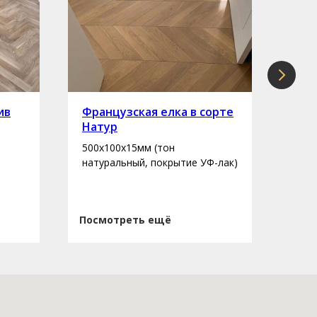
ив
Французская елка в сорте
Инж
Натур
сор
500х100х15мм (тон
400-
натуральный, покрытие УФ-лак)
нату
Посмотреть ещё
Пос