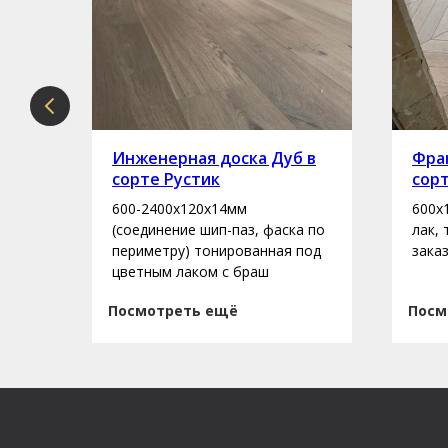
рте
Инженерная доска Дуб в
Фран
сорте Рустик
сор
600-2400х120х14мм
600х
асло
(соединение шип-паз, фаска по
лак,
периметру) тонированная под
зака
цветным лаком с браш
Посмотреть ещё
Посм