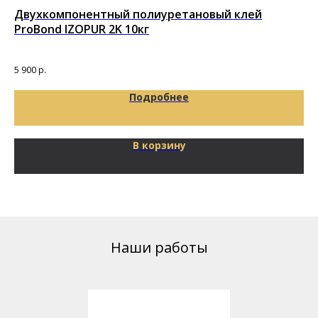
Двухкомпонентный полиуретановый клей
По
ProBond IZOPUR 2K 10кг
то
Под
5 900
р.
29
Подробнее
В корзину
Наши работы