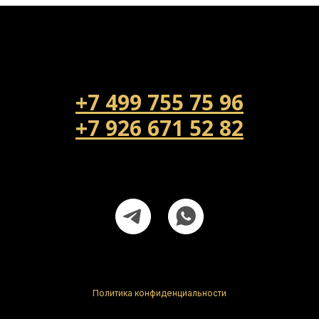
+7 499 755 75 96
+7 926 671 52 82
Напишите нам!
poldapol@yandex.ru
Наш адрес: г Королев мкр Первомайский ул Советская д 42А
Политика конфиденциальности