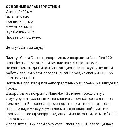
ОСНОВНЫЕ ХАРАКТЕРИСТИКИ
Длина: 2400 мм
Высота: 80 мм
Толщина: 16 мм
Материал: МДФ
В упаковке - 8 шт.
Продается поштучно
Цена указана за штуку
Плинтус Cosca Decor с декоративным покрытием NanoFlex 120.
NanoFlex 120 – многослойная пленка с 3D эффектом и с
неповторимым дизайном. Инновационный продукт успешной
работы японских технологов и дизайнеров, компании TOPPAN
PRINTING CO., LTD.
Покрытие производится непосредственно в Японии, на заводе в г.
Токио.
Декоративное покрытие NanoFlex 120 имеет трехслойную
структуру, центральным и связующим слоем которого является
полиэтилен. В процессе производства полиэтилен подаётся в
горячем виде между двумя слоями высокоплотной бумаги и
проникает в её структуру, придавая ей износостойкость, гибкость,
влагостойкость.
Дополнительный слой покрытия – специальный лак защищает