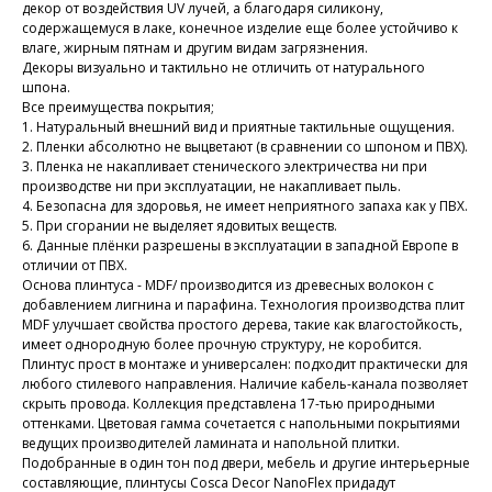
декор от воздействия UV лучей, а благодаря силикону,
содержащемуся в лаке, конечное изделие еще более устойчиво к
влаге, жирным пятнам и другим видам загрязнения.
Декоры визуально и тактильно не отличить от натурального
шпона.
Все преимущества покрытия;
1. Натуральный внешний вид и приятные тактильные ощущения.
2. Пленки абсолютно не выцветают (в сравнении со шпоном и ПВХ).
3. Пленка не накапливает стенического электричества ни при
производстве ни при эксплуатации, не накапливает пыль.
4. Безопасна для здоровья, не имеет неприятного запаха как у ПВХ.
5. При сгорании не выделяет ядовитых веществ.
6. Данные плёнки разрешены в эксплуатации в западной Европе в
отличии от ПВХ.
Основа плинтуса - MDF/ производится из древесных волокон с
добавлением лигнина и парафина. Технология производства плит
MDF улучшает свойства простого дерева, такие как влагостойкость,
имеет однородную более прочную структуру, не коробится.
Плинтус прост в монтаже и универсален: подходит практически для
любого стилевого направления. Наличие кабель-канала позволяет
скрыть провода. Коллекция представлена 17-тью природными
оттенками. Цветовая гамма сочетается с напольными покрытиями
ведущих производителей ламината и напольной плитки.
Подобранные в один тон под двери, мебель и другие интерьерные
составляющие, плинтусы Cosca Decor NanoFlex придадут