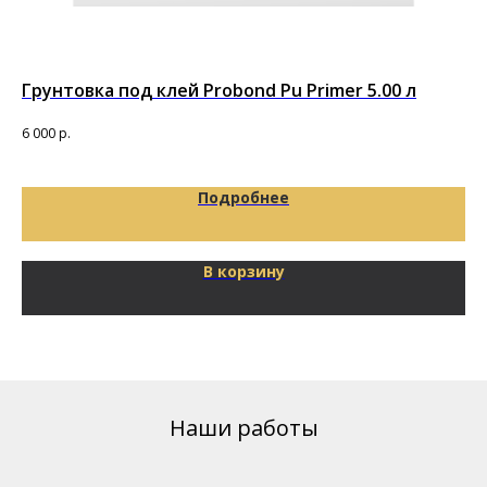
Грунтовка под клей Probond Pu Primer 5.00 л
Гр
по
6 000
р.
11 
Подробнее
В корзину
Наши работы