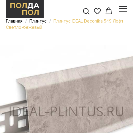
Главная
Плинтус
Плинтус IDEAL Deconika 549 Лофт
Светло-бежевый