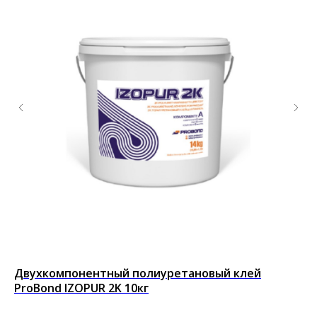
Двухкомпонентный полиуретановый клей
Кл
ProBond IZOPUR 2K 10кг
"Ф
Кле