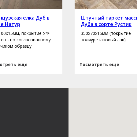
цузская елка Дуб в
Штучный паркет масс
те Натур
Дуба в сорте Рустик
100х15мм, покрытие УФ-
350х70х15мм (покрытие
 тон - по согласованному
полиуретановый лак)
зчиком образцу
отреть ещё
Посмотреть ещё