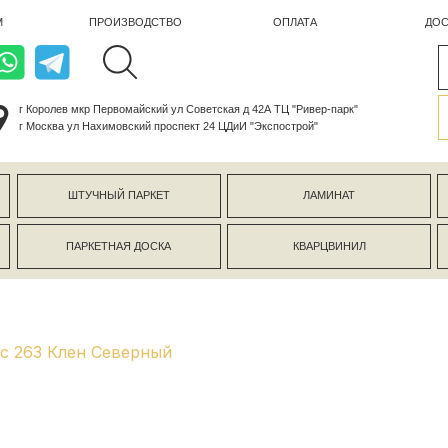
ПРОИЗВОДСТВО
ОПЛАТА
ДОСТАВКА
лев мкр Первомайский ул Советская д 42А ТЦ "Ривер-парк"
ва ул Нахимовский проспект 24 ЦДиИ "Экспострой"
ШТУЧНЫЙ ПАРКЕТ
ЛАМИНАТ
КЕРАМОГР
ПАРКЕТНАЯ ДОСКА
КВАРЦВИНИЛ
СТЕНОВЫЕ 
ic 263 Клен Северный