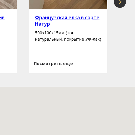
ив
Французская елка в сорте
Инж
Натур
сор
500х100х15мм (тон
400-
натуральный, покрытие УФ-лак)
нату
Посмотреть ещё
Пос