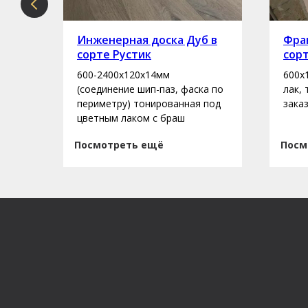
рте
Инженерная доска Дуб в
Фран
сорте Рустик
сор
600-2400х120х14мм
600х
асло
(соединение шип-паз, фаска по
лак,
периметру) тонированная под
зака
цветным лаком с браш
Посмотреть ещё
Посм