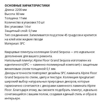
ОСНОВНЫЕ ХАРАКТЕРИСТИКИ
Длина: 2200 мм
Высота: 80 мм
Толщина: 11мм
Количество в упаковке:10 шт
Вес упаковки: 14 кг
Защитный слой: 0,1мм
Тип соединения: Запиливается под углом 45 градусов и крепится
на клей или жидкие гвозди
Материал: SPC
Кварцевые плинтусы коллекции Grand Sequoia — это идеальное
дополнение для вашего ремонта.
Напольный плинтус Alpine Floor Grand Sequoia изготовлен из
идентичного(SPC — каменно-полимерный композит) с защитным
виниловым слоем толщиной 0,1 мм.
Декоры в точности повторяют дизайны SPC ламината Alpine Floor
Grand Sequoia по стилю, цвету и текстуре. Коллекция предлагает
широкий выбор натуральных природных декоров, которые
гармонично сочетаются с декорами каменного ламината Alpine
Floor. Благодаря этому, вы сможете подобрать плинтус, идеально
сочетающийся с вашим полом, создавая единый стиль и образ в
интерьере.