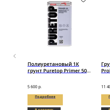
T BASE
Полиуретановый 1К
Гру
грунт Puretop Primer 50
Pro
4,5 кг (5л)
пол
5 600
р.
11 4
Подробнее
В корзину