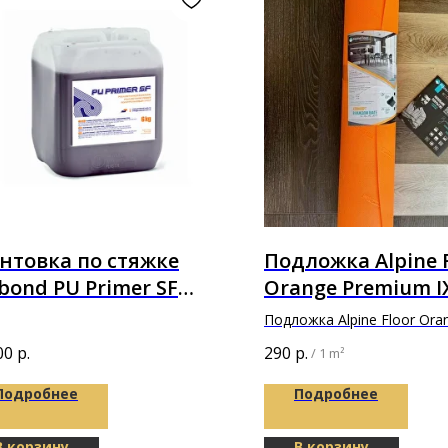
нтовка по стяжке
Подложка Alpine 
bond PU Primer SF
Orange Premium I
иуретановая 6 кг
толщине 1,5мм
Подложка Alpine Floor Ora
Premium IXPE 10000х1000х
00
р.
290
р.
/
1 m²
Подробнее
Подробнее
В корзину
В корзину