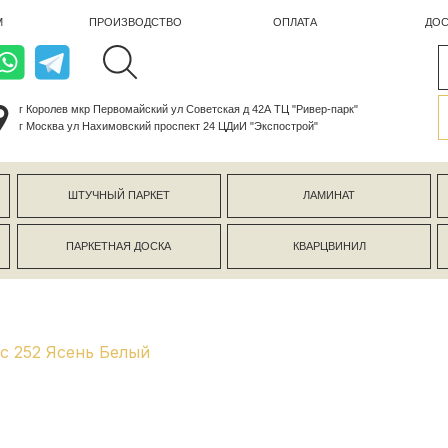
ПРОИЗВОДСТВО
ОПЛАТА
ДОСТАВКА
лев мкр Первомайский ул Советская д 42А ТЦ "Ривер-парк"
ва ул Нахимовский проспект 24 ЦДиИ "Экспострой"
ШТУЧНЫЙ ПАРКЕТ
ЛАМИНАТ
КЕРАМОГР
ПАРКЕТНАЯ ДОСКА
КВАРЦВИНИЛ
СТЕНОВЫЕ 
ic 252 Ясень Белый