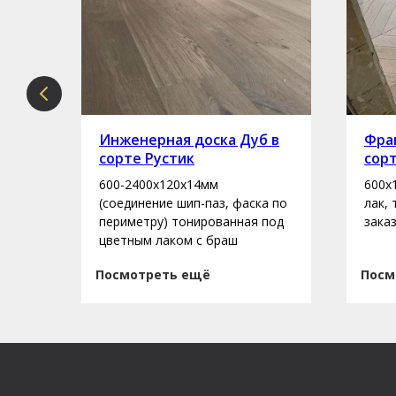
рте
Инженерная доска Дуб в
Фран
сорте Рустик
сор
600-2400х120х14мм
600х
асло
(соединение шип-паз, фаска по
лак,
периметру) тонированная под
зака
цветным лаком с браш
Посмотреть ещё
Посм