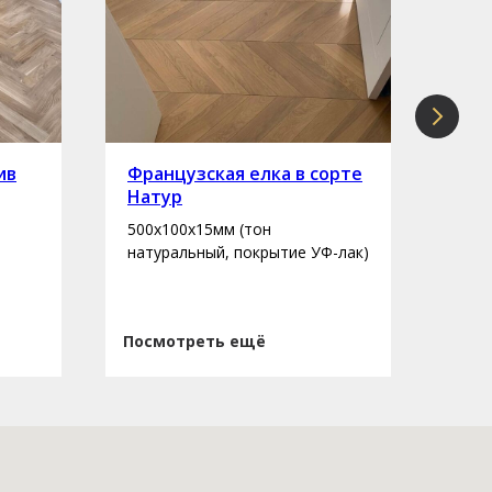
ив
Французская елка в сорте
Инж
Натур
сор
500х100х15мм (тон
400-
натуральный, покрытие УФ-лак)
нату
Посмотреть ещё
Пос