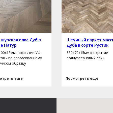
цузская елка Дуб в
Штучный паркет масс
те Натур
Дуба в сорте Рустик
100х15мм, покрытие УФ-
350х70х15мм (покрытие
 тон - по согласованному
полиуретановый лак)
зчиком образцу
отреть ещё
Посмотреть ещё