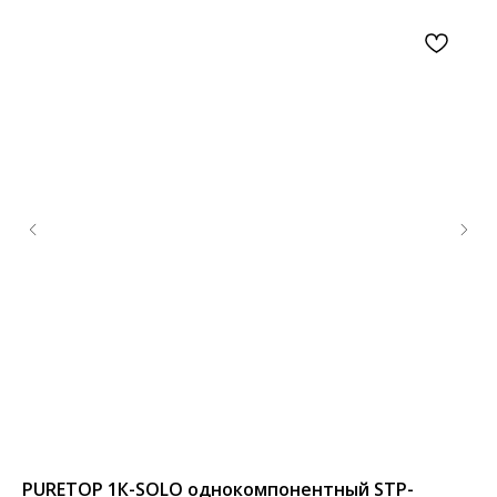
PURETOP 1К-SOLO однокомпонентный STP-
По