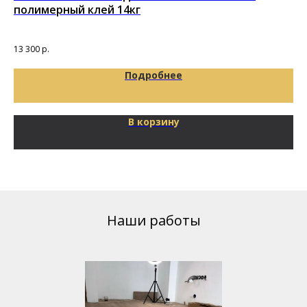
полимерный клей 14кг
за
1,
Под
13 300
р.
85
Подробнее
В корзину
Наши работы