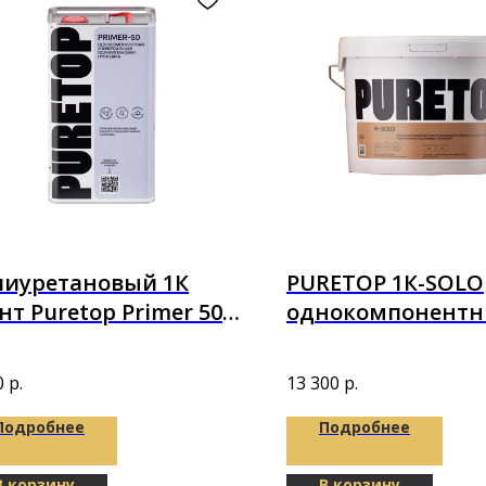
лиуретановый 1К
PURETOP 1К-SOLO
нт Puretop Primer 50
однокомпонент
кг (5л)
STP-полимерный
14кг
0
р.
13 300
р.
Подробнее
Подробнее
В корзину
В корзину