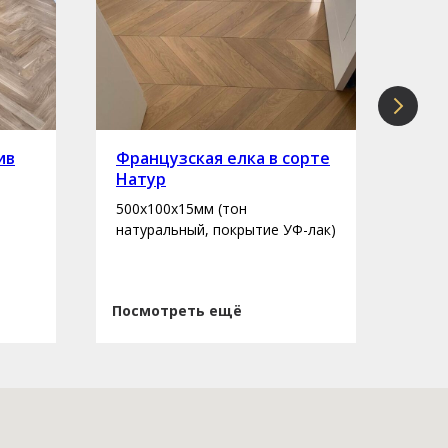
ив
Французская елка в сорте
Инж
Натур
сор
500х100х15мм (тон
400-
натуральный, покрытие УФ-лак)
нату
Посмотреть ещё
Пос