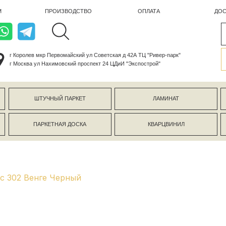
ПРОИЗВОДСТВО
ОПЛАТА
ДОСТАВКА
лев мкр Первомайский ул Советская д 42А ТЦ "Ривер-парк"
ва ул Нахимовский проспект 24 ЦДиИ "Экспострой"
ШТУЧНЫЙ ПАРКЕТ
ЛАМИНАТ
КЕРАМОГР
ПАРКЕТНАЯ ДОСКА
КВАРЦВИНИЛ
СТЕНОВЫЕ 
ic 302 Венге Черный