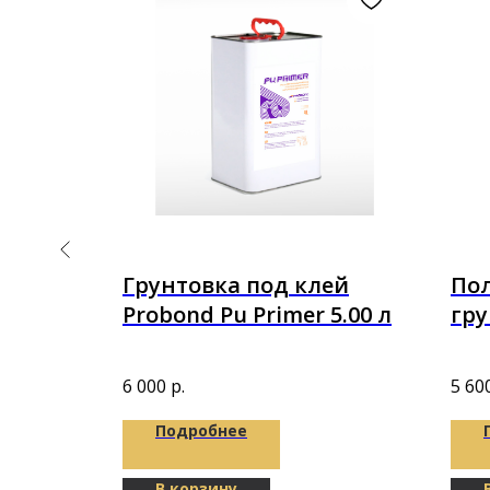
Грунтовка под клей
По
в
Probond Pu Primer 5.00 л
гру
4,5 
еская
0х2мм
6 000
р.
5 60
Подробнее
В корзину