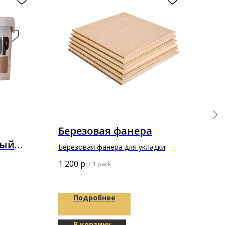
Березовая фанера
По
ный
Пр
Березовая фанера для укладки
 клей
(XP
паркета
Подл
1 200
р.
/
1 pack
Проф
212
100
Подробнее
В корзину