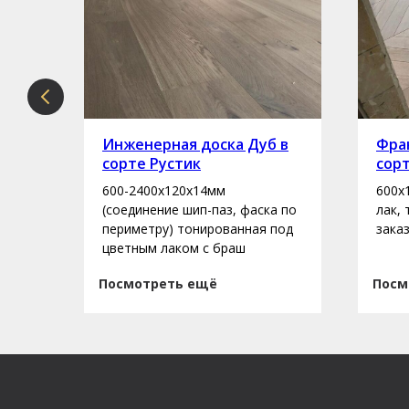
рте
Инженерная доска Дуб в
Фран
сорте Рустик
сор
600-2400х120х14мм
600х
асло
(соединение шип-паз, фаска по
лак,
периметру) тонированная под
зака
цветным лаком с браш
Посмотреть ещё
Посм