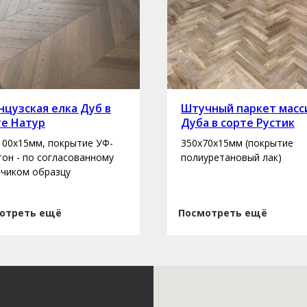
цузская елка Дуб в
Штучный паркет масс
те Натур
Дуба в сорте Рустик
100х15мм, покрытие УФ-
350х70х15мм (покрытие
 тон - по согласованному
полиуретановый лак)
зчиком образцу
отреть ещё
Посмотреть ещё