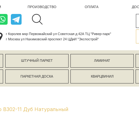
ПРОИЗВОДСТВО
ОПЛАТА
ДОСТАВКА
лев мкр Первомайский ул Советская д 42А ТЦ "Ривер-парк"
ва ул Нахимовский проспект 24 ЦДиИ "Экспострой"
ШТУЧНЫЙ ПАРКЕТ
ЛАМИНАТ
КЕРАМОГР
ПАРКЕТНАЯ ДОСКА
КВАРЦВИНИЛ
СТЕНОВЫЕ 
o B302-11 Дуб Натуральный