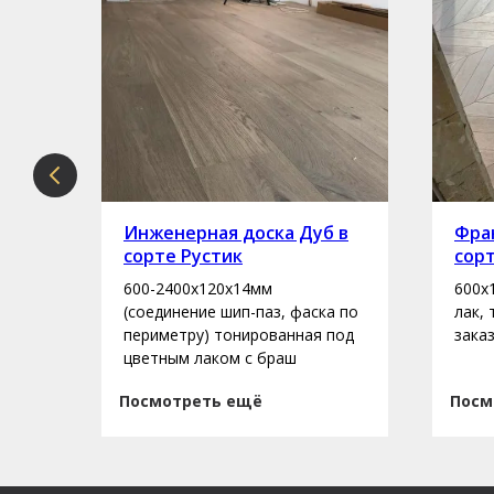
рте
Инженерная доска Дуб в
Фран
сорте Рустик
сор
600-2400х120х14мм
600х
асло
(соединение шип-паз, фаска по
лак,
периметру) тонированная под
зака
цветным лаком с браш
Посмотреть ещё
Посм