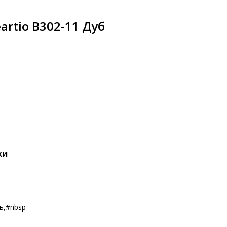
rtio B302-11 Дуб
КИ
ь,#nbsp