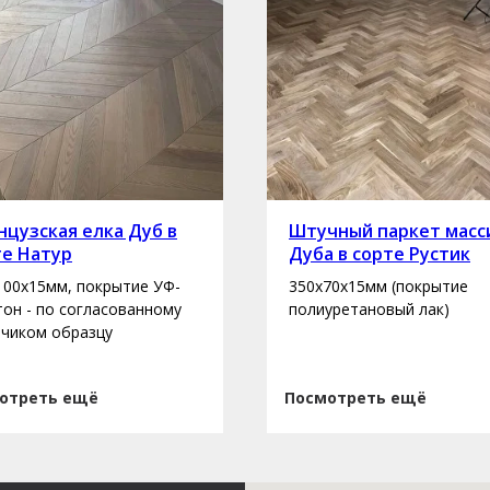
цузская елка Дуб в
Штучный паркет масс
те Натур
Дуба в сорте Рустик
100х15мм, покрытие УФ-
350х70х15мм (покрытие
 тон - по согласованному
полиуретановый лак)
зчиком образцу
отреть ещё
Посмотреть ещё