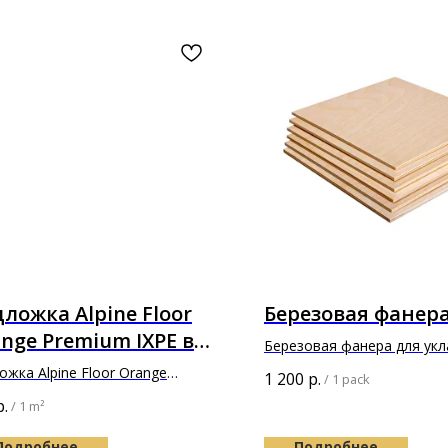
ложка Alpine Floor
Березовая фанер
nge Premium IXPE в
Березовая фанера для укл
лщине 1,5мм
паркета
ожка Alpine Floor Orange
1 200
р.
/
1 pack
ium IXPE 10000х1000х1,5мм
р.
/
1 m²
Подробнее
Подробнее