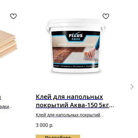
а
Клей для напольных
По
покрытий Аква-150 5кг
со
адки
"Фиксус"
ра
Клей для напольных покрытий
Pur
Аква-150 5кг "Фиксус"
3 000
р.
8 80
(5л
Подробнее