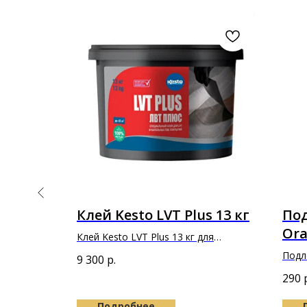
s 4 кг
Клей Kesto LVT Plus 13 кг
Под
Ora
я
Клей Kesto LVT Plus 13 кг для
то
 стеновых
приклеивания напольных и стеновых
Подл
9 300
р.
покрытий и плиток из ПВХ
Prem
290
Подробнее