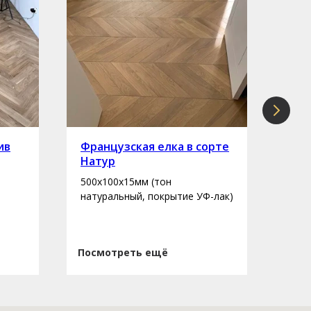
ив
Французская елка в сорте
Инж
Натур
сор
500х100х15мм (тон
400-
натуральный, покрытие УФ-лак)
нату
Посмотреть ещё
Пос