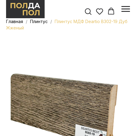
Главная
Плинтус
Плинтус МДФ Deartio B302-19 Дуб
Жженый