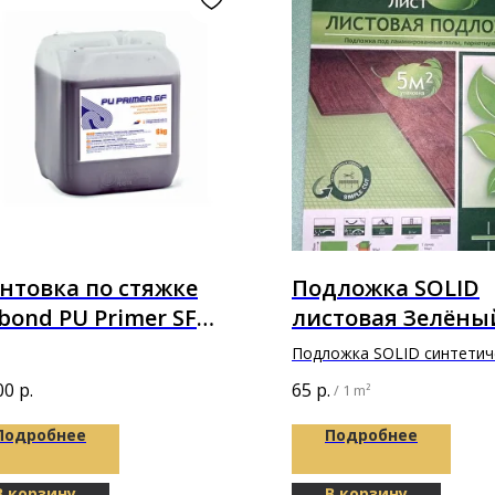
нтовка по стяжке
Подложка SOLID
bond PU Primer SF
листовая Зелёны
иуретановая 6 кг
в толщине 3мм
Подложка SOLID синтетич
листовая Зелёный лист
00
р.
65
р.
/
1 m²
1000х500х3мм
Подробнее
Подробнее
В корзину
В корзину