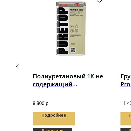
ый
Полиуретановый 1К не
Гру
клей
содержащий
Pro
 A+B
растворителя грунт
пол
Puretop Primer-ECO 4,5 кг
8 800
р.
11 4
(5л)
Подробнее
В корзину