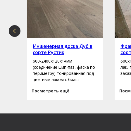
рте
Инженерная доска Дуб в
Фран
сорте Рустик
сор
600-2400х120х14мм
600х
асло
(соединение шип-паз, фаска по
лак,
периметру) тонированная под
зака
цветным лаком с браш
Посмотреть ещё
Посм