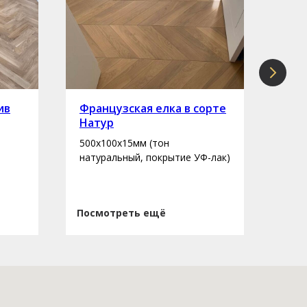
ив
Французская елка в сорте
Инж
Натур
сор
500х100х15мм (тон
400-
натуральный, покрытие УФ-лак)
нату
Посмотреть ещё
Пос