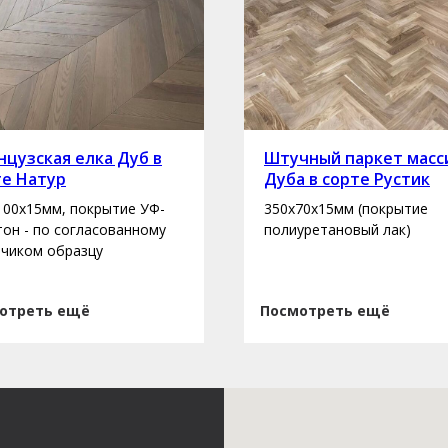
цузская елка Дуб в
Штучный паркет масс
те Натур
Дуба в сорте Рустик
100х15мм, покрытие УФ-
350х70х15мм (покрытие
 тон - по согласованному
полиуретановый лак)
зчиком образцу
отреть ещё
Посмотреть ещё