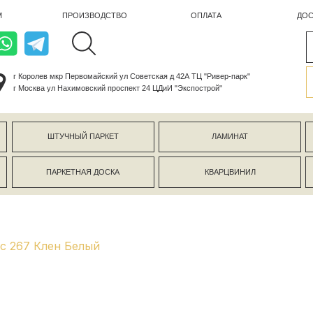
ПРОИЗВОДСТВО
ОПЛАТА
ДОСТАВКА
лев мкр Первомайский ул Советская д 42А ТЦ "Ривер-парк"
ва ул Нахимовский проспект 24 ЦДиИ "Экспострой"
ШТУЧНЫЙ ПАРКЕТ
ЛАМИНАТ
КЕРАМОГР
ПАРКЕТНАЯ ДОСКА
КВАРЦВИНИЛ
СТЕНОВЫЕ 
ic 267 Клен Белый