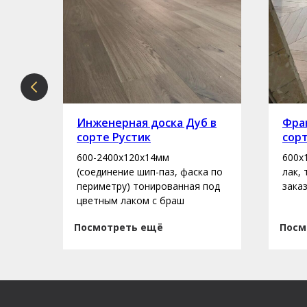
рте
Инженерная доска Дуб в
Фран
сорте Рустик
сор
600-2400х120х14мм
600х
асло
(соединение шип-паз, фаска по
лак,
периметру) тонированная под
зака
цветным лаком с браш
Посмотреть ещё
Посм