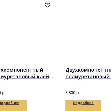
ухкомпонентный
Двухкомпонент
лиуретановый клей
полиуретановый
Bond IZOPUR 2K 10кг
Puretop 2K-Parket
8,1кг
0
р.
5 800
р.
Подробнее
Подробнее