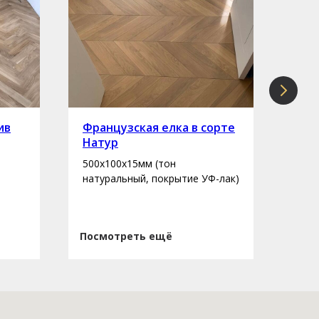
ив
Французская елка в сорте
Инж
Натур
сор
500х100х15мм (тон
400-
натуральный, покрытие УФ-лак)
нату
Посмотреть ещё
Пос