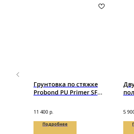
ый
Грунтовка по стяжке
Дв
клей
Probond PU Primer SF
по
 A+B
полиуретановая 6 кг
Pro
11 400
р.
5 90
Подробнее