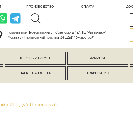
ПРОИЗВОДСТВО
ОПЛАТА
ДОСТАВКА
лев мкр Первомайский ул Советская д 42А ТЦ "Ривер-парк"
ва ул Нахимовский проспект 24 ЦДиИ "Экспострой"
ШТУЧНЫЙ ПАРКЕТ
ЛАМИНАТ
КЕРАМОГР
ПАРКЕТНАЯ ДОСКА
КВАРЦВИНИЛ
СТЕНОВЫЕ 
nika 210 Дуб Пепельный