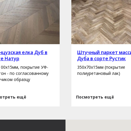
цузская елка Дуб в
Штучный паркет масс
те Натур
Дуба в сорте Рустик
100х15мм, покрытие УФ-
350х70х15мм (покрытие
 тон - по согласованному
полиуретановый лак)
зчиком образцу
отреть ещё
Посмотреть ещё