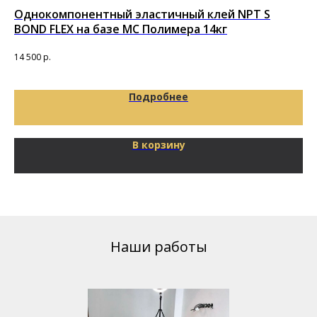
Однокомпонентный эластичный клей NPT S
По
BOND FLEX на базе MC Полимера 14кг
за
1,
Под
14 500
р.
85
Подробнее
В корзину
Наши работы