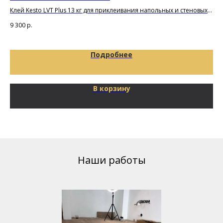
(X
Клей Kesto LVT Plus 13 кг для приклеивания напольных и стеновых
покрытий и плиток из ПВХ
Под
9 300
р.
10
21
Подробнее
В корзину
Наши работы