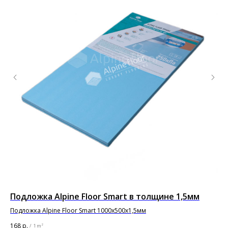
Подложка Alpine Floor Smart в толщине 1,5мм
Од
BO
Подложка Alpine Floor Smart 1000х500х1,5мм
168
р.
/
1 m²
14 