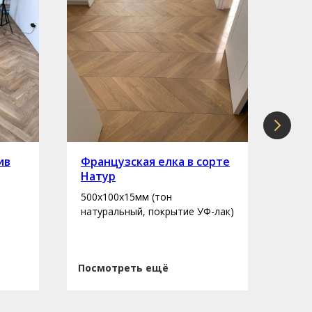
ив
Французская елка в сорте
Инж
Натур
сор
500х100х15мм (тон
400-
натуральный, покрытие УФ-лак)
нату
Посмотреть ещё
Пос