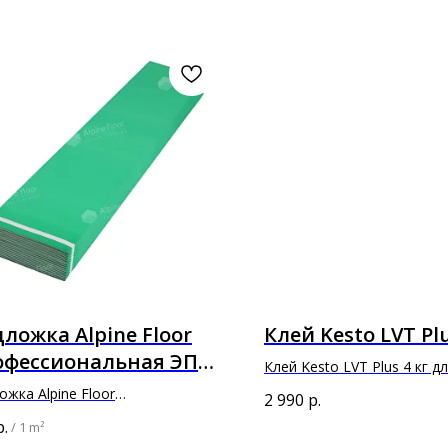
ложка Alpine Floor
Клей Kesto LVT Plu
офессиональная ЭПС
Клей Kesto LVT Plus 4 кг д
S Pro) 3 мм
приклеивания напольных 
жка Alpine Floor
2 990
р.
покрытий и плиток из ПВХ
ессиональная ЭПС (XPS Pro)
р.
/
1 m²
0х1000х3мм