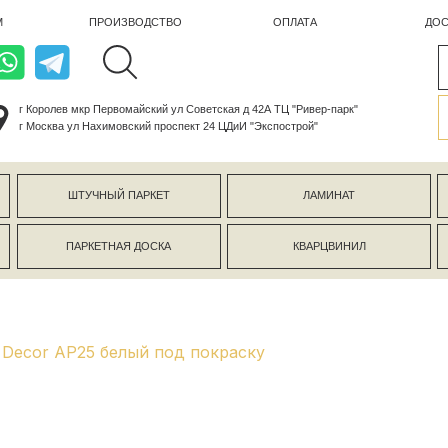
ПРОИЗВОДСТВО
ОПЛАТА
ДОСТАВКА
лев мкр Первомайский ул Советская д 42А ТЦ "Ривер-парк"
ва ул Нахимовский проспект 24 ЦДиИ "Экспострой"
ШТУЧНЫЙ ПАРКЕТ
ЛАМИНАТ
КЕРАМОГР
ПАРКЕТНАЯ ДОСКА
КВАРЦВИНИЛ
СТЕНОВЫЕ 
Decor AP25 белый под покраску