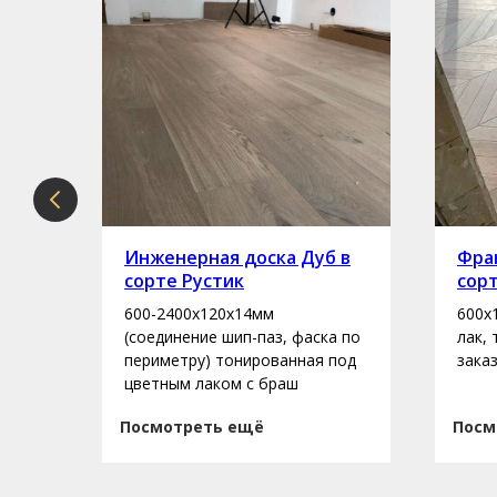
рте
Инженерная доска Дуб в
Фран
сорте Рустик
сор
600-2400х120х14мм
600х
асло
(соединение шип-паз, фаска по
лак,
периметру) тонированная под
зака
цветным лаком с браш
Посмотреть ещё
Посм