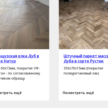
цузская елка Дуб в
Штучный паркет масс
те Натур
Дуба в сорте Рустик
100х15мм, покрытие УФ-
350х70х15мм (покрытие
 тон - по согласованному
полиуретановый лак)
зчиком образцу
отреть ещё
Посмотреть ещё