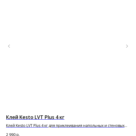
Клей Kesto LVT Plus 4 кг
По
то
Клей Kesto LVT Plus 4 кг для приклеивания напольных и стеновых
покрытий и плиток из ПВХ
Под
2 990
р.