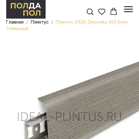
Главная
Плинтус
Плинтус IDEAL Deconika 263 Клен
Северный