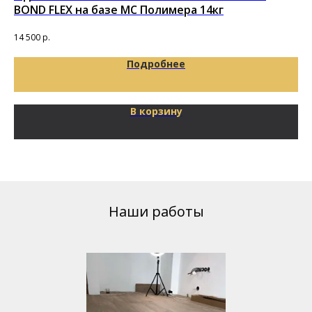
BOND FLEX на базе MC Полимера 14кг
(5
14 500
р.
5 6
Подробнее
В корзину
Наши работы