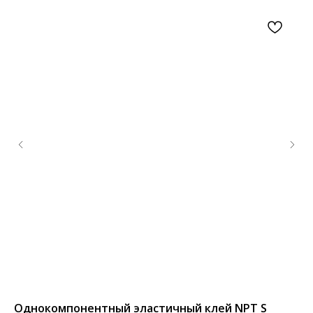
Однокомпонентный эластичный клей NPT S
По