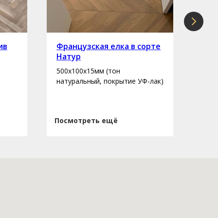
ив
Французская елка в сорте
Инж
Натур
сор
500х100х15мм (тон
400-
натуральный, покрытие УФ-лак)
нату
Посмотреть ещё
Пос