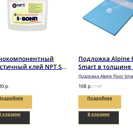
нокомпонентный
Подложка Alpine 
стичный клей NPT S
Smart в толщине
D FLEX на базе MC
Подложка Alpine Floor Sma
имера 14кг
1000х500х1,5мм
00
р.
168
р.
/
1 m²
Подробнее
Подробнее
В корзину
В корзину