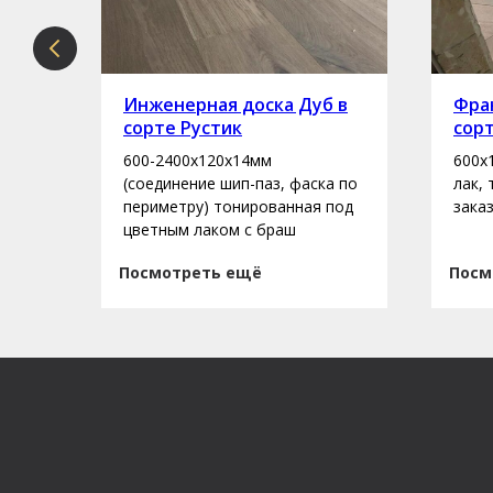
рте
Инженерная доска Дуб в
Фран
сорте Рустик
сор
600-2400х120х14мм
600х
асло
(соединение шип-паз, фаска по
лак,
периметру) тонированная под
зака
цветным лаком с браш
Посмотреть ещё
Посм