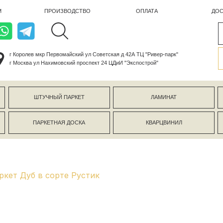
ПРОИЗВОДСТВО
ОПЛАТА
ДОСТАВКА
лев мкр Первомайский ул Советская д 42А ТЦ "Ривер-парк"
ва ул Нахимовский проспект 24 ЦДиИ "Экспострой"
ШТУЧНЫЙ ПАРКЕТ
ЛАМИНАТ
КЕРАМОГР
ПАРКЕТНАЯ ДОСКА
КВАРЦВИНИЛ
СТЕНОВЫЕ 
кет Дуб в сорте Рустик