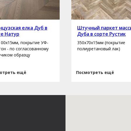
цузская елка Дуб в
Штучный паркет масс
те Натур
Дуба в сорте Рустик
100х15мм, покрытие УФ-
350х70х15мм (покрытие
 тон - по согласованному
полиуретановый лак)
зчиком образцу
отреть ещё
Посмотреть ещё