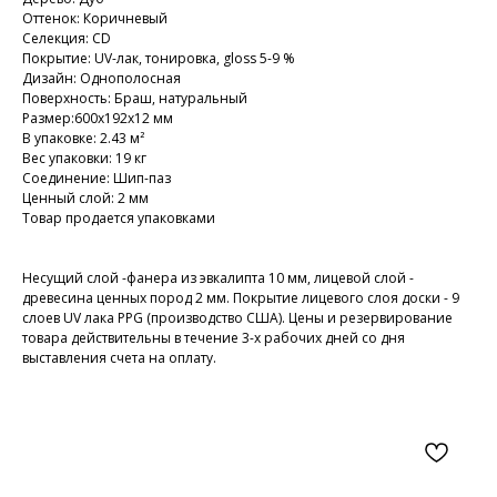
Оттенок: Коричневый
Селекция: CD
Покрытие: UV-лак, тонировка, gloss 5-9 %
Дизайн: Однополосная
Поверхность: Браш, натуральный
Размер:600x192x12 мм
В упаковке: 2.43 м²
Вес упаковки: 19 кг
Соединение: Шип-паз
Ценный слой: 2 мм
Товар продается упаковками
Несущий слой -фанера из эвкалипта 10 мм, лицевой слой -
древесина ценных пород 2 мм. Покрытие лицевого слоя доски - 9
слоев UV лака PPG (производство США). Цены и резервирование
товара действительны в течение 3-х рабочих дней со дня
выставления счета на оплату.