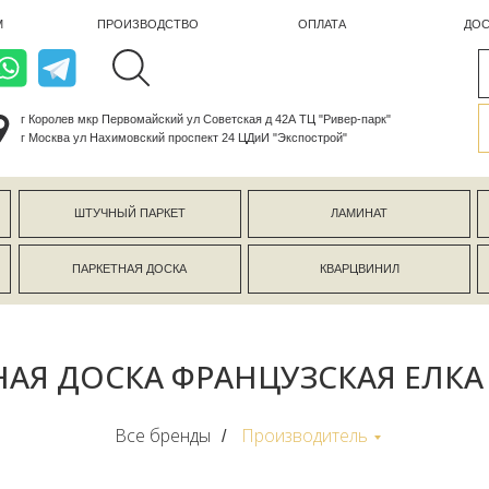
ПРОИЗВОДСТВО
ОПЛАТА
ДОСТАВКА
лев мкр Первомайский ул Советская д 42А ТЦ "Ривер-парк"
ва ул Нахимовский проспект 24 ЦДиИ "Экспострой"
ШТУЧНЫЙ ПАРКЕТ
ЛАМИНАТ
КЕРАМОГР
ПАРКЕТНАЯ ДОСКА
КВАРЦВИНИЛ
СТЕНОВЫЕ 
АЯ ДОСКА ФРАНЦУЗСКАЯ ЕЛКА
Все бренды
Производитель
/