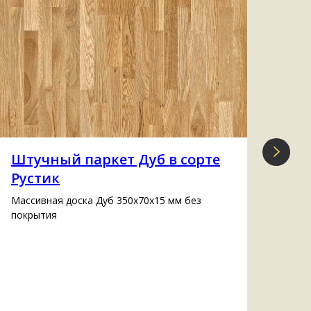
Штучный паркет Дуб в сорте
Ин
Рустик
со
Массивная доска Дуб 350х70х15 мм без
Инже
покрытия
(cое
ламе
жела
тон 
стои
Ваш