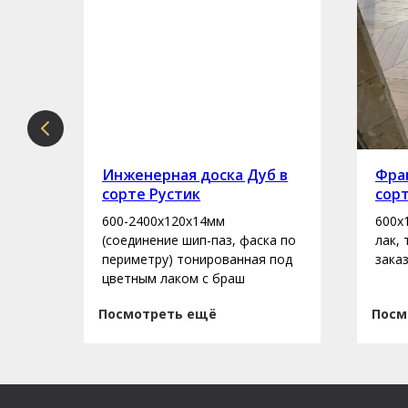
рте
Инженерная доска Дуб в
Фран
сорте Рустик
сор
600-2400х120х14мм
600х
асло
(соединение шип-паз, фаска по
лак,
периметру) тонированная под
зака
цветным лаком с браш
Посмотреть ещё
Посм