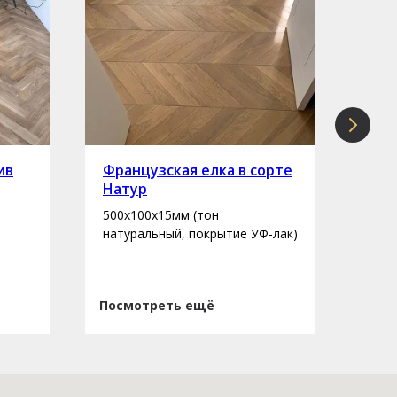
ив
Французская елка в сорте
Инж
Натур
сор
500х100х15мм (тон
400-
натуральный, покрытие УФ-лак)
нату
Посмотреть ещё
Пос