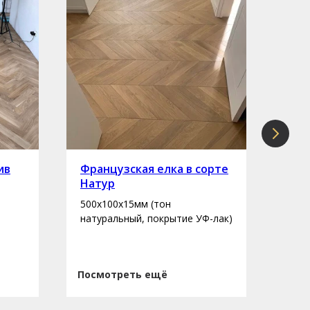
ив
Французская елка в сорте
Инж
Натур
сор
500х100х15мм (тон
400-
натуральный, покрытие УФ-лак)
нату
Посмотреть ещё
Пос