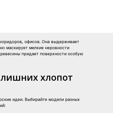
 коридоров, офисов. Она выдерживает
чно маскирует мелкие неровности
 древесины придает поверхности особую
з лишних хлопот
рские идеи. Выбирайте модели разных
ий: