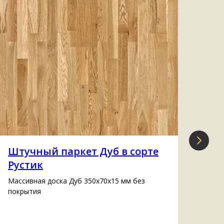
Штучный паркет Дуб в сорте
Ин
Рустик
со
Массивная доска Дуб 350х70х15 мм без
Инже
покрытия
(cое
2,5 