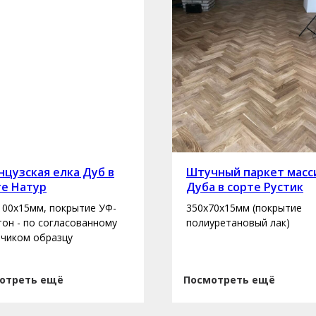
цузская елка Дуб в
Штучный паркет масс
те Натур
Дуба в сорте Рустик
100х15мм, покрытие УФ-
350х70х15мм (покрытие
 тон - по согласованному
полиуретановый лак)
зчиком образцу
отреть ещё
Посмотреть ещё