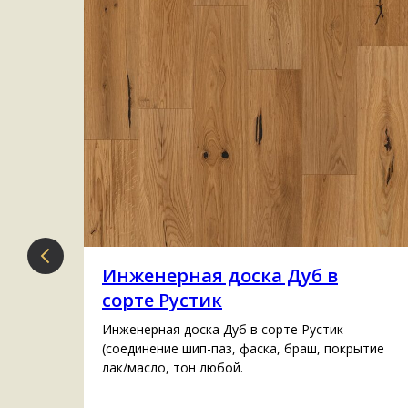
Инженерная доска Дуб в
сорте Рустик
итки
Инженерная доска Дуб в сорте Рустик
т =
(cоединение шип-паз, фаска, браш, покрытие
й
лак/масло, тон любой.