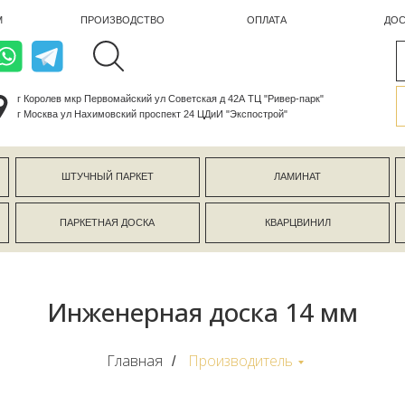
ПРОИЗВОДСТВО
ОПЛАТА
ДОСТАВКА
лев мкр Первомайский ул Советская д 42А ТЦ "Ривер-парк"
ва ул Нахимовский проспект 24 ЦДиИ "Экспострой"
ШТУЧНЫЙ ПАРКЕТ
ЛАМИНАТ
КЕРАМОГР
ПАРКЕТНАЯ ДОСКА
КВАРЦВИНИЛ
СТЕНОВЫЕ 
Инженерная доска 14 мм
Главная
Производитель
/