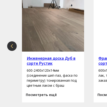
рте
Инженерная доска Дуб в
Фран
сорте Рустик
сор
600-2400х120х14мм
600х
асло
(соединение шип-паз, фаска по
лак,
периметру) тонированная под
зака
цветным лаком с браш
Посмотреть ещё
Посм