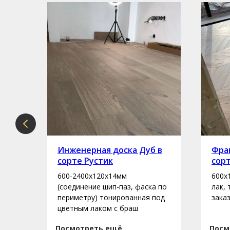
рте
Инженерная доска Дуб в
Фран
сорте Рустик
сор
600-2400х120х14мм
600х
асло
(соединение шип-паз, фаска по
лак,
периметру) тонированная под
зака
цветным лаком с браш
Посмотреть ещё
Посм