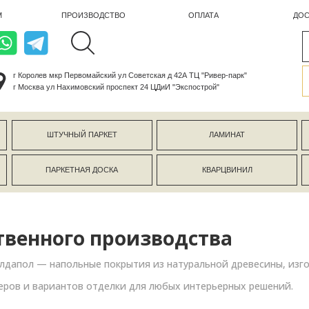
ПРОИЗВОДСТВО
ОПЛАТА
ДОСТАВКА
лев мкр Первомайский ул Советская д 42А ТЦ "Ривер-парк"
ва ул Нахимовский проспект 24 ЦДиИ "Экспострой"
ШТУЧНЫЙ ПАРКЕТ
ЛАМИНАТ
КЕРАМОГР
ПАРКЕТНАЯ ДОСКА
КВАРЦВИНИЛ
СТЕНОВЫЕ 
твенного производства
дапол — напольные покрытия из натуральной древесины, изго
еров и вариантов отделки для любых интерьерных решений.