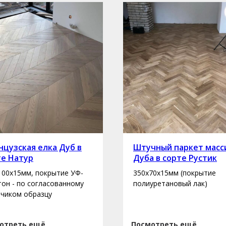
цузская елка Дуб в
Штучный паркет масс
те Натур
Дуба в сорте Рустик
100х15мм, покрытие УФ-
350х70х15мм (покрытие
 тон - по согласованному
полиуретановый лак)
зчиком образцу
отреть ещё
Посмотреть ещё