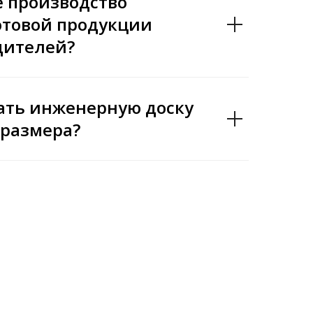
е производство
готовой продукции
дителей?
ать инженерную доску
 размера?