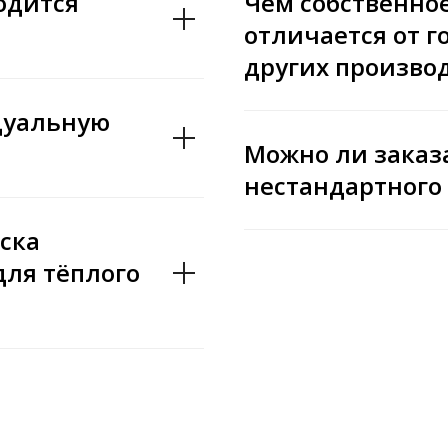
одится
Чем собственно
отличается от 
других произво
дуальную
Можно ли заказ
нестандартного
ска
для тёплого