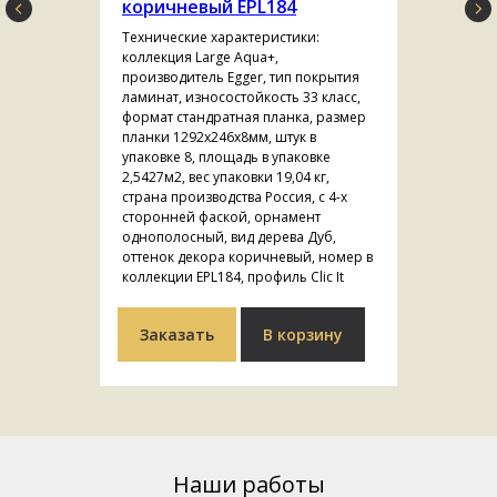
коричневый EPL184
Технические характеристики:
коллекция Large Aqua+,
производитель Egger, тип покрытия
ламинат, износостойкость 33 класс,
формат стандратная планка, размер
планки 1292х246х8мм, штук в
упаковке 8, площадь в упаковке
2,5427м2, вес упаковки 19,04 кг,
страна производства Россия, с 4-х
сторонней фаской, орнамент
однополосный, вид дерева Дуб,
оттенок декора коричневый, номер в
коллекции EPL184, профиль Clic It
Заказать
В корзину
Наши работы