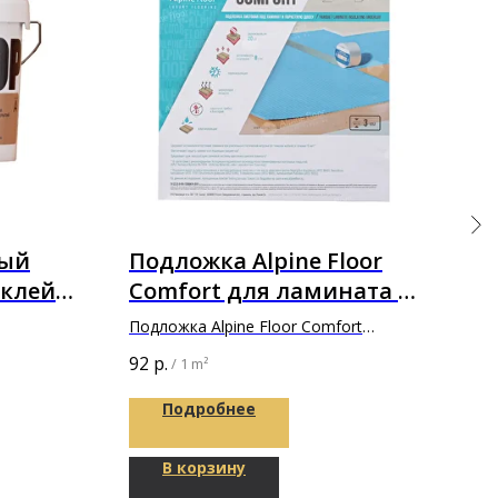
ный
Подложка Alpine Floor
Кле
 клей
Comfort для ламината в
Клей
 A+B
толщине 3мм
прик
Подложка Alpine Floor Comfort
9 30
покр
1200х500х3мм
92
р.
/
1 m²
Подробнее
В корзину