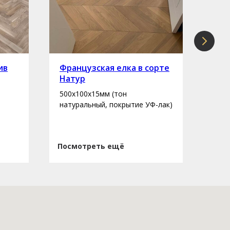
ив
Французская елка в сорте
Инж
Натур
сор
500х100х15мм (тон
400-
натуральный, покрытие УФ-лак)
нату
Посмотреть ещё
Пос