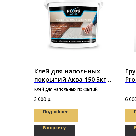
T BASE
Клей для напольных
Гру
покрытий Аква-150 5кг
Pro
"Фиксус"
Клей для напольных покрытий
Аква-150 5кг "Фиксус"
3 000
р.
6 00
Подробнее
В корзину