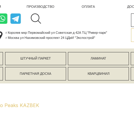
ПРОИЗВОДСТВО
ОПЛАТА
ДОСТАВКА
лев мкр Первомайский ул Советская д 42А ТЦ "Ривер-парк"
ва ул Нахимовский проспект 24 ЦДиИ "Экспострой"
ШТУЧНЫЙ ПАРКЕТ
ЛАМИНАТ
КЕРАМОГР
ПАРКЕТНАЯ ДОСКА
КВАРЦВИНИЛ
СТЕНОВЫЕ 
eo Peaks KAZBEK