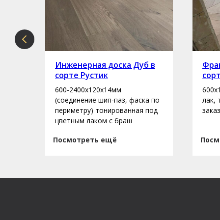
рте
Инженерная доска Дуб в
Фран
сорте Рустик
сор
600-2400х120х14мм
600х
асло
(соединение шип-паз, фаска по
лак,
периметру) тонированная под
зака
цветным лаком с браш
Посмотреть ещё
Посм