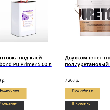
нтовка под клей
Двухкомпонент
bond Pu Primer 5.00 л
полиуретановый
Puretop 2K-Parket
10,1кг
0
р.
7 200
р.
Подробнее
Подробнее
В корзину
В корзину