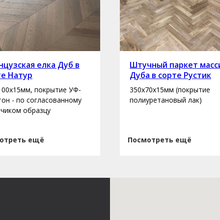
цузская елка Дуб в
Штучный паркет масс
те Натур
Дуба в сорте Рустик
100х15мм, покрытие УФ-
350х70х15мм (покрытие
 тон - по согласованному
полиуретановый лак)
зчиком образцу
отреть ещё
Посмотреть ещё