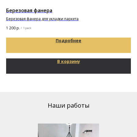
Березовая фанера
Дв
Pr
Березовая фанера для укладки паркета
1 200
р.
/
1 pack
5 9
Подробнее
В корзину
Наши работы