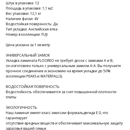
Штук в упаковке: 12
Площадь в упаковке: 1,1 м2
Вес упаковки: 12,1 кг
Наличие фаски: 4V
Водостойкая поверхность: Да
Тип укладки: Английская ёлка
Номер в коллекции: FUJI
Цена указана за 1 кв метр
УНИВЕРСАЛЬНЫЙ ЗАМОК
Укладка ламината FLOOREO не требует досок с замками А и В,
он изготовлен только с универсальным замком А-А. Вы получаете
прочное соединение и экономию на время укладки до 50%
(коллекции PEAKS и WATERFALLS).
ВОДОСТОЙКАЯ ПОВЕРХНОСТЬ
Водостойкость обеспечивается за счет повышенной плотности
плиты
ЭКОЛОГИЧНОСТЬ
Наш ламинат имеет класс эмиссии формальдегида E 0, что
гарантирует
отсутствие вредных веществ и обеспечивает максимальную защиту
здоровья вашей семьи.