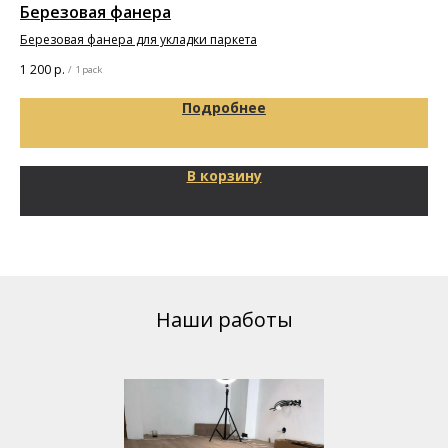
Березовая фанера
Гр
Березовая фанера для укладки паркета
6 0
1 200
р.
/
1 pack
Подробнее
В корзину
Наши работы