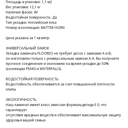
Площадь в упаковке: 1,1 м2
Вес упаковки: 12,1 кг
Наличие фаски: 4V
Водостойкая поверхность: Да
Тип укладки: Английская ёлка
Номер в коллекции: MATTER HORN
Цена указана за 1 кв метр
УНИВЕРСАЛЬНЫЙ ЗАМОК
Укладка ламината FLOOREO не требует досок с замками А и В,
он изготовлен только с универсальным замком А-А. Вы получаете
прочное соединение и экономию на время укладки до 50%
(коллекции PEAKS и WATERFALLS).
ВОДОСТОЙКАЯ ПОВЕРХНОСТЬ
Водостойкость обеспечивается за счет повышенной плотности
плиты
ЭКОЛОГИЧНОСТЬ
Наш ламинат имеет класс эмиссии формальдегида E 0, что
гарантирует
отсутствие вредных веществ и обеспечивает максимальную защиту
здоровья вашей семьи.