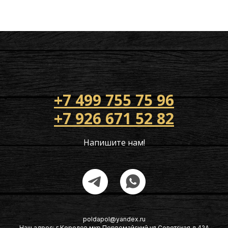
+7 499 755 75 96
+7 926 671 52 82
Напишите нам!
poldapol@yandex.ru
Наш адрес: г Королев мкр Первомайский ул Советская д 42А