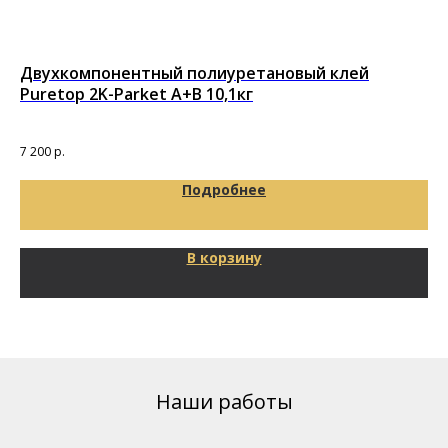
Двухкомпонентный полиуретановый клей
По
Puretop 2K-Parket A+B 10,1кг
то
Под
7 200
р.
29
Подробнее
В корзину
Наши работы