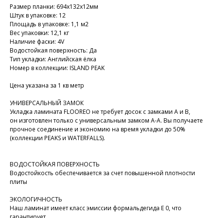
Размер планки: 694х132х12мм
Штук в упаковке: 12
Площадь в упаковке: 1,1 м2
Вес упаковки: 12,1 кг
Наличие фаски: 4V
Водостойкая поверхность: Да
Тип укладки: Английская ёлка
Номер в коллекции: ISLAND PEAK
Цена указана за 1 кв метр
УНИВЕРСАЛЬНЫЙ ЗАМОК
Укладка ламината FLOOREO не требует досок с замками А и В,
он изготовлен только с универсальным замком А-А. Вы получаете
прочное соединение и экономию на время укладки до 50%
(коллекции PEAKS и WATERFALLS).
ВОДОСТОЙКАЯ ПОВЕРХНОСТЬ
Водостойкость обеспечивается за счет повышенной плотности
плиты
ЭКОЛОГИЧНОСТЬ
Наш ламинат имеет класс эмиссии формальдегида E 0, что
гарантирует