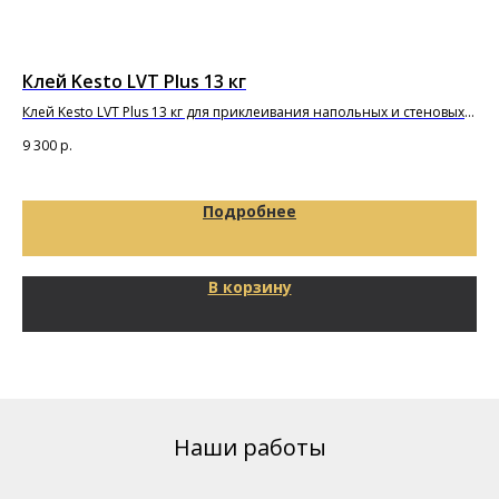
Клей Kesto LVT Plus 13 кг
По
т
Клей Kesto LVT Plus 13 кг для приклеивания напольных и стеновых
покрытий и плиток из ПВХ
Под
9 300
р.
10
65
Подробнее
В корзину
Наши работы