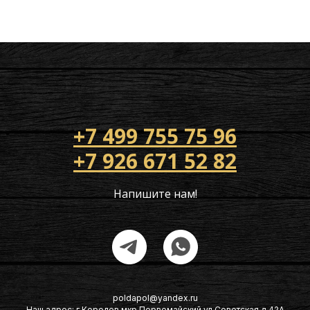
+7 499 755 75 96
+7 926 671 52 82
Напишите нам!
poldapol@yandex.ru
Наш адрес: г Королев мкр Первомайский ул Советская д 42А