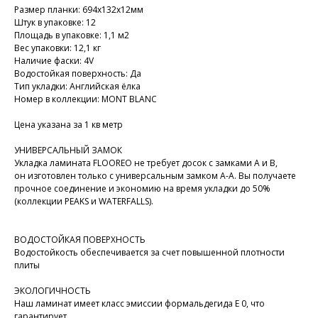
Размер планки: 694х132х12мм
Штук в упаковке: 12
Площадь в упаковке: 1,1 м2
Вес упаковки: 12,1 кг
Наличие фаски: 4V
Водостойкая поверхность: Да
Тип укладки: Английская ёлка
Номер в коллекции: MONT BLANC
Цена указана за 1 кв метр
УНИВЕРСАЛЬНЫЙ ЗАМОК
Укладка ламината FLOOREO не требует досок с замками А и В,
он изготовлен только с универсальным замком А-А. Вы получаете
прочное соединение и экономию на время укладки до 50%
(коллекции PEAKS и WATERFALLS).
ВОДОСТОЙКАЯ ПОВЕРХНОСТЬ
Водостойкость обеспечивается за счет повышенной плотности
плиты
ЭКОЛОГИЧНОСТЬ
Наш ламинат имеет класс эмиссии формальдегида E 0, что
гарантирует